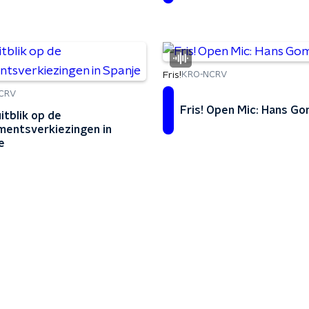
Fris!
KRO-NCRV
CRV
Fris! Open Mic: Hans G
itblik op de
mentsverkiezingen in
e