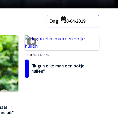
Dag
28-04-2019
Fris!
KRO-NCRV
"Ik gun elke man een potje
huilen"
maal
es uit"