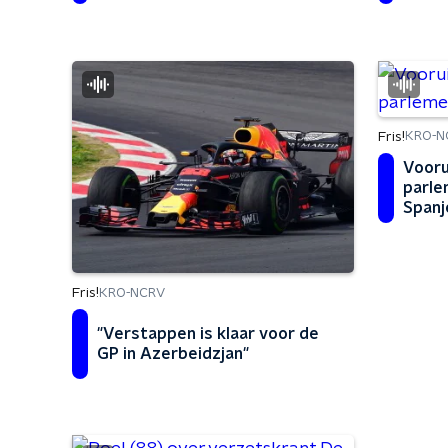
Fris!
KRO-N
Vooru
parle
Spanj
Fris!
KRO-NCRV
"Verstappen is klaar voor de
GP in Azerbeidzjan"