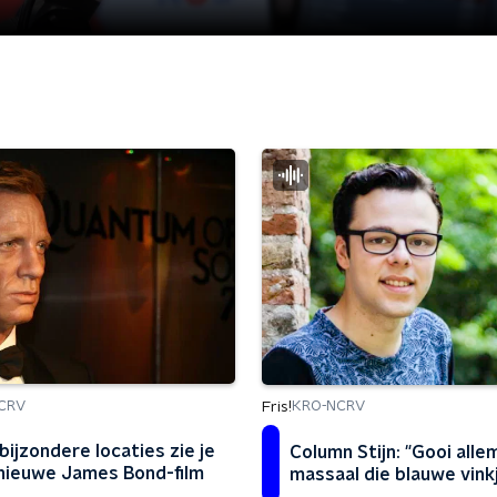
Fris!
CRV
KRO-NCRV
bijzondere locaties zie je
Column Stijn: "Gooi alle
 nieuwe James Bond-film
massaal die blauwe vinkj