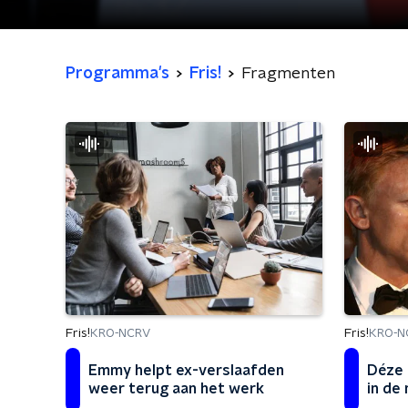
Programma's
Fris!
Fragmenten
Fris!
Fris!
KRO-NCRV
KRO-N
Emmy helpt ex-verslaafden
Déze 
weer terug aan het werk
in de