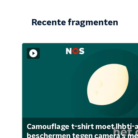
Recente fragmenten
Camouflage t-shirt moet lhbti-
beschermen tegen camera's met 