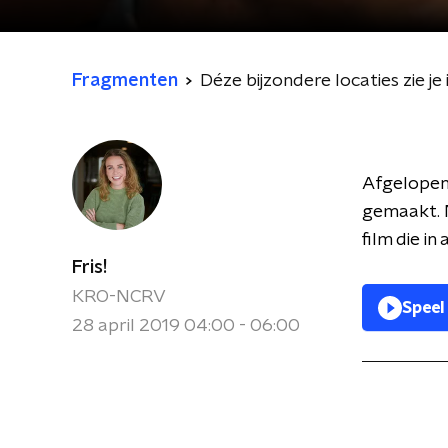
Fragmenten
Déze bijzondere locaties zie j
Afgelopen 
gemaakt. 
film die in
Fris!
KRO-NCRV
Speel
28 april 2019 04:00 - 06:00