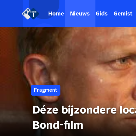
Home
Nieuws
Gids
Gemist
Fragment
Déze bijzondere loc
Bond-film