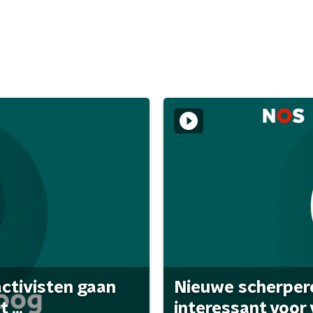
activisten gaan
Nieuwe scherpere
...
interessant voor