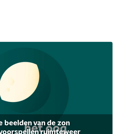
 beelden van de zon
 voorspellen ruimteweer