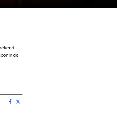
 bekend
or in de