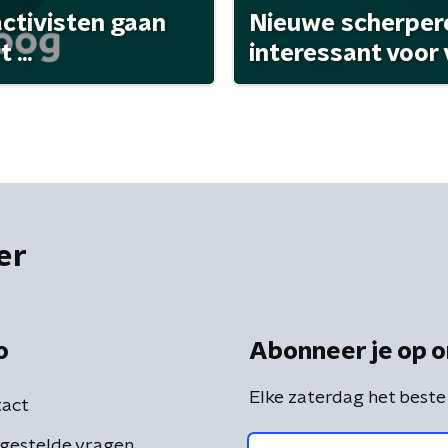
activisten gaan
Nieuwe scherpere
...
interessant voor
er
o
Abonneer je op o
Elke zaterdag het beste
act
gestelde vragen