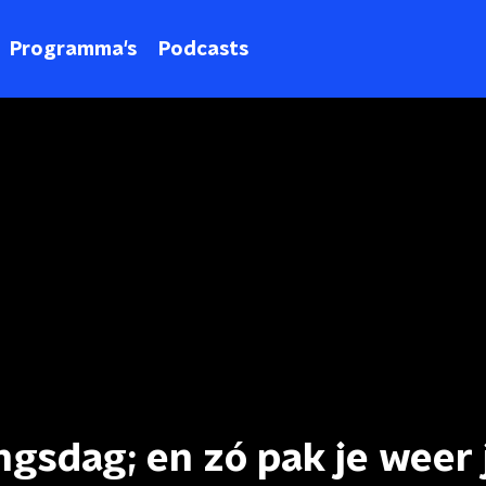
Programma's
Podcasts
gsdag; en zó pak je weer 