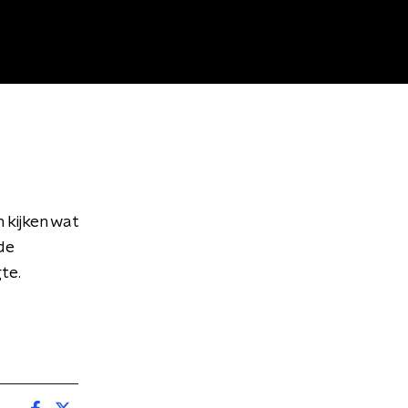
 kijken wat
 de
te.