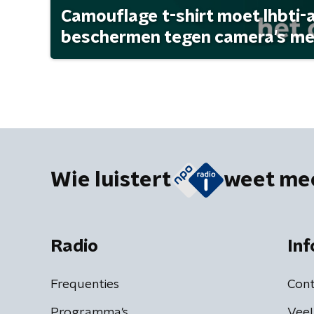
Camouflage t-shirt moet lhbti-
beschermen tegen camera's met 
Wie luistert
weet me
Radio
Inf
Frequenties
Cont
Programma's
Veel