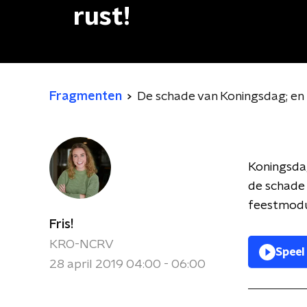
rust!
Fragmenten
De schade van Koningsdag; en z
Koningsdag
de schade i
feestmodu
Fris!
KRO-NCRV
Speel
28 april 2019 04:00 - 06:00