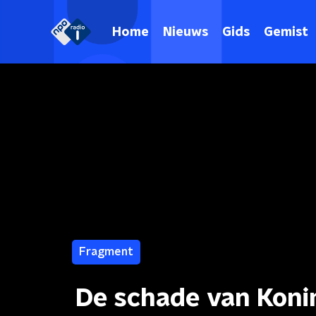
Home
Nieuws
Gids
Gemist
Fragment
De schade van Konin