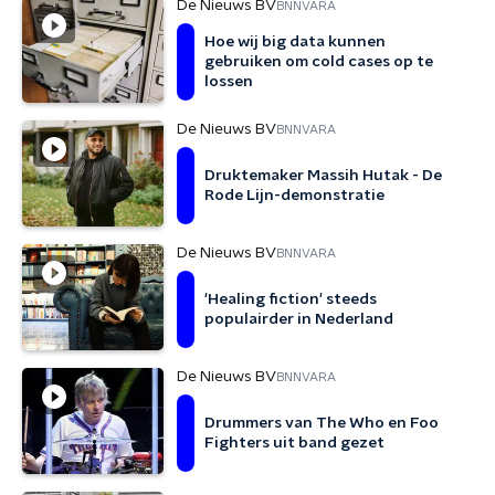
De Nieuws BV
BNNVARA
Hoe wij big data kunnen
gebruiken om cold cases op te
lossen
De Nieuws BV
BNNVARA
Druktemaker Massih Hutak - De
Rode Lijn-demonstratie
De Nieuws BV
BNNVARA
'Healing fiction' steeds
populairder in Nederland
De Nieuws BV
BNNVARA
Drummers van The Who en Foo
Fighters uit band gezet