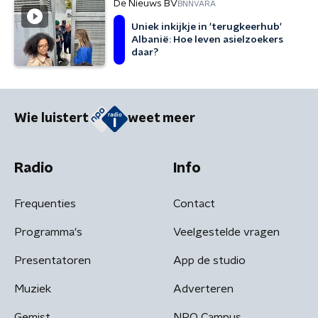
De Nieuws BV
BNNVARA
Uniek inkijkje in 'terugkeerhub'
Albanië: Hoe leven asielzoekers
daar?
Wie luistert
weet meer
Radio
Info
Frequenties
Contact
Programma's
Veelgestelde vragen
Presentatoren
App de studio
Muziek
Adverteren
Gemist
NPO Campus