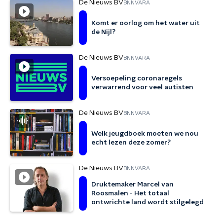
De Nieuws BV
BNNVARA
Komt er oorlog om het water uit
de Nijl?
De Nieuws BV
BNNVARA
Versoepeling coronaregels
verwarrend voor veel autisten
De Nieuws BV
BNNVARA
Welk jeugdboek moeten we nou
echt lezen deze zomer?
De Nieuws BV
BNNVARA
Druktemaker Marcel van
Roosmalen - Het totaal
ontwrichte land wordt stilgelegd