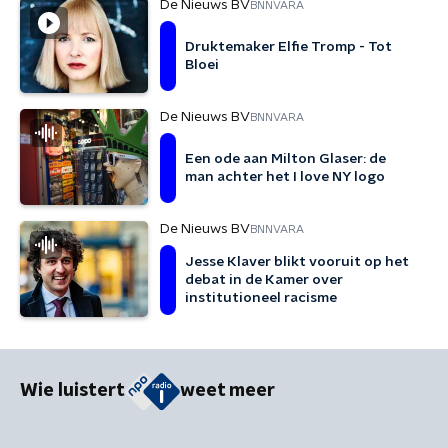
De Nieuws BV
BNNVARA
Druktemaker Elfie Tromp - Tot
Bloei
De Nieuws BV
BNNVARA
Een ode aan Milton Glaser: de
man achter het I love NY logo
De Nieuws BV
BNNVARA
Jesse Klaver blikt vooruit op het
debat in de Kamer over
institutioneel racisme
Wie luistert
weet meer