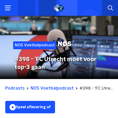
NOS Voetbalpodcast
#398 - 'FC Utrecht moet voor
top-3 gaan'
Podcasts
NOS Voetbalpodcast
#398 - 'FC Utrecht moet voor top-3 gaan'
Speel aflevering af