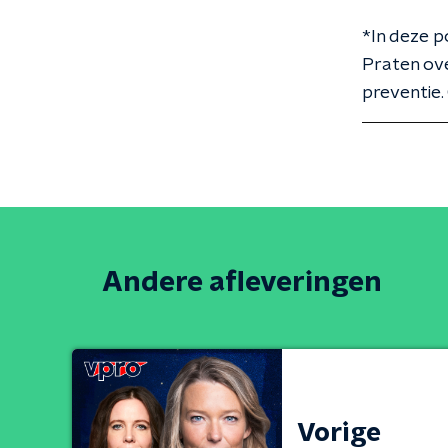
*In deze p
Praten ove
preventie.
Andere afleveringen
Vorige