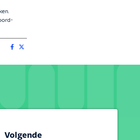
ken.
oord-
Volgende