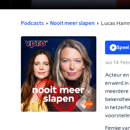
Podcasts
Nooit meer slapen
Lucas Hammi
Speel
wo 14 feb
Acteur en
en werd in
meerdere a
bekendhei
in hetzelfd
voorstelli
Femke van