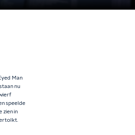
 Eyed Man
 staan nu
wierf
en speelde
 zien in
ertolkt.