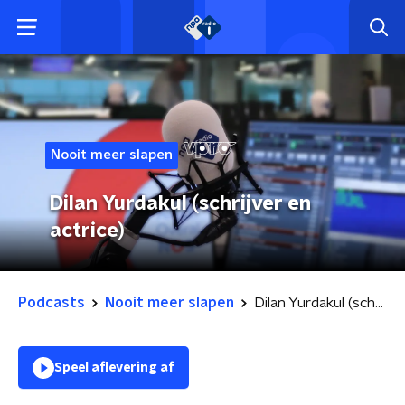
Nooit meer slapen
Dilan Yurdakul (schrijver en
actrice)
Podcasts
Nooit meer slapen
Dilan Yurdakul (schrijver en actrice)
Speel aflevering af