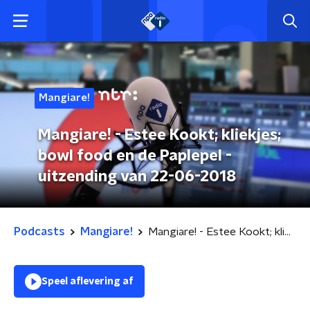
Mangiare!
Mangiare! - Estee Kookt; kliekjes;
bowl food en de Paplepel -
uitzending van 22-06-2018
Podcasts
Mangiare!
Mangiare! - Estee Kookt; kliekjes; bowl food en de Paplepel - uitzending van 22-06-2018
Speel aflevering af