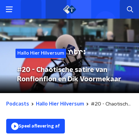
Hallo Hier Hilversum
#20 - Chaotische satire van
Ronflonflon en Dik Voormekaar
Podcasts
Hallo Hier Hilversum
#20 - Chaotische satire van Ronflonflon en Dik Voormekaar
Speel aflevering af