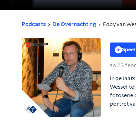
Podcasts
De Overnachting
Eddy van Wes
Speel
zo 23 feb
In de laat
Wessel te 
fotoserie o
portret v