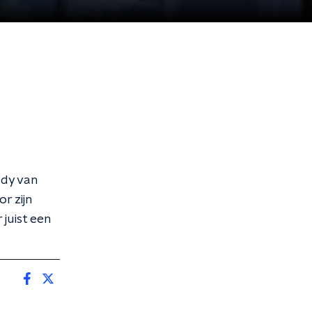
ddy van
r zijn
 juist een