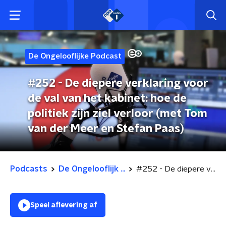
De Ongelooflijke Podcast
#252 - De diepere verklaring voor
de val van het kabinet: hoe de
politiek zijn ziel verloor (met Tom
van der Meer en Stefan Paas)
Podcasts
De Ongelooflijk ...
#252 - De diepere verklaring voor de val van het kabinet: hoe de politiek zijn ziel verloor (met Tom van der Meer en Stefan Paas)
Speel aflevering af