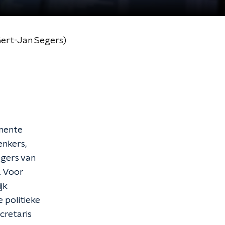
 Gert-Jan Segers)
inente
enkers,
egers van
. Voor
jk
e politieke
cretaris