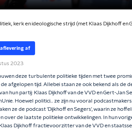
itiek, kerk en ideologische strijd (met Klaas Dijkhoff en
 aflevering af
stus 2023
uwen deze turbulente politieke tijden met twee prom
an de afgelopen tijd. Allebei staan ze ook bekend als de d
van hun partij: Klaas Dijkhoff van de VVD en Gert-Jan S
nUnie. Hoewel politici... ze zijn nu vooral podcastmakers
en ze de podcast 'Dijkhoff en Segers', waarin ze hoffeli
en over de laatste politieke ontwikkelingen. In hun vorig
Klaas Dijkhoff fractievoorzitter van de VVD en staatsse