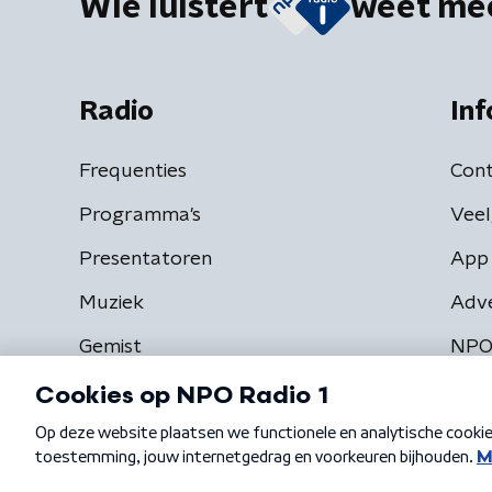
Wie luistert
weet me
Radio
Inf
Frequenties
Cont
Programma's
Veel
Presentatoren
App 
Muziek
Adv
Gemist
NPO
Algemene voorwaarden
Privacybeleid