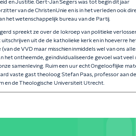
eid en Justitie. Gert-Jan Segers was tot begin dit jaar
rzitter van de ChristenUnie en is in het verleden ook di
n het wetenschappelijk bureau van de Partij.
erd spreekt ze over de lokroep van politieke verlossers
et uitschrijven uit de de katholieke kerk en in hoeverre he
e (van de VVD maar misschien inmiddels wel van ons all
an het ontheemde, geïndividualiseerde gevoel wat vee
onze samenleving. Ruim een uur echt Ongelooflijke mater
ard vaste gast theoloog Stefan Paas, professor aan de
en de Theologische Universiteit Utrecht.