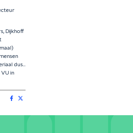
recteur
, Dijkhoff
t
emaal)
l mensen
iaal dus...
 VU in