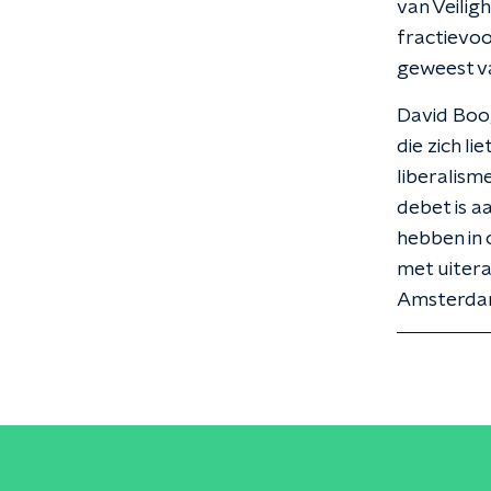
van Veiligh
fractievoo
geweest va
David Boog
die zich li
liberalism
debet is a
hebben in 
met uitera
Amsterdam 