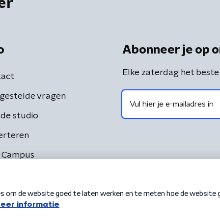
er
o
Abonneer je op o
Elke zaterdag het beste
act
gestelde vragen
de studio
erteren
 Campus