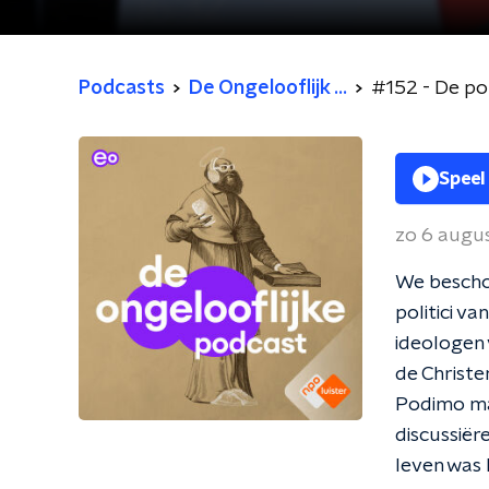
Podcasts
De Ongelooflijk ...
#152 - De pol
Speel
zo 6 augu
We bescho
politici v
ideologen 
de Christe
Podimo mak
discussiër
leven was 