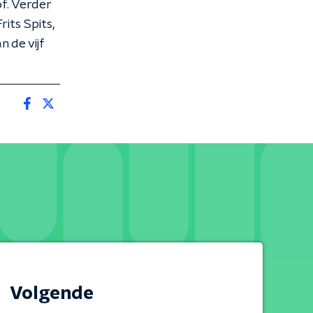
of. Verder
its Spits,
 de vijf
Volgende