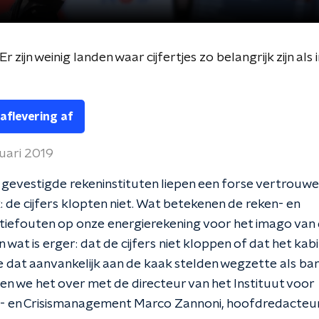
r zijn weinig landen waar cijfertjes zo belangrijk zijn al
 aflevering af
uari 2019
n gevestigde rekeninstituten liepen een forse vertrou
 de cijfers klopten niet. Wat betekenen de reken- en
tiefouten op onze energierekening voor het imago van 
 wat is erger: dat de cijfers niet kloppen of dat het kab
 dat aanvankelijk aan de kaak stelden wegzette als b
n we het over met de directeur van het Instituut voor
ds- en Crisismanagement Marco Zannoni, hoofdredacteu