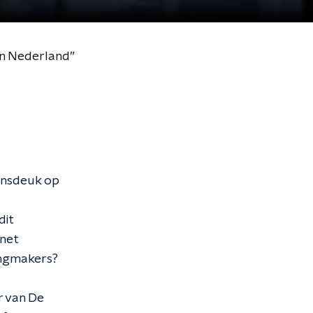
s in Nederland”
wensdeuk op
dit
inet
angmakers?
r van De