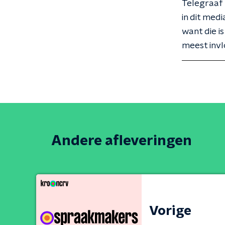
Telegraaf 
in dit med
want die i
meest invl
Andere afleveringen
Vorige