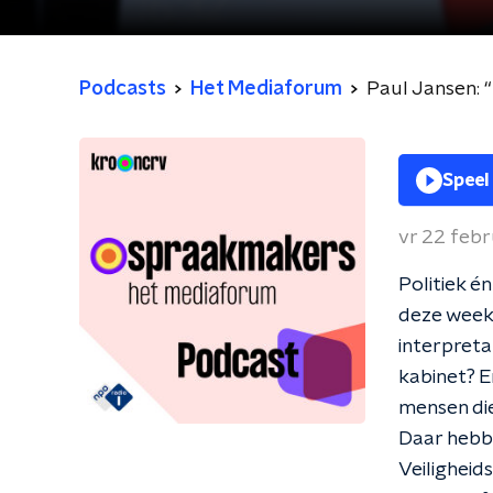
Podcasts
Het Mediaforum
Paul Jansen: “E
Speel
vr 22 febr
Politiek é
deze week:
interpreta
kabinet? En
mensen die
Daar hebbe
Veilighei