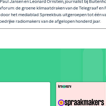
Paul Jansen en Leonard Ornstein, journalist bij Buitenh
iaforum: de groene klimaatdraken van de Telegraaf en Fr
s door het mediablad Spreekbuis uitgeroepen tot één van
oedrijke radiomakers van de afgelopen honderd jaar.