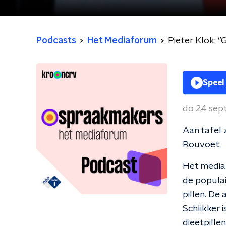
Podcasts
Het Mediaforum
Pieter Klok: ‘
Speel
do 24 se
Aan tafel 
Rouvoet.
Het media
de populai
pillen. De
Schlikker i
dieetpille