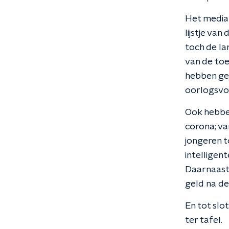
Het mediam
lijstje van
toch de la
van de toe
hebben gee
oorlogsvoe
Ook hebbe
corona; va
jongeren t
intellige
Daarnaast
geld na de
En tot slo
ter tafel.