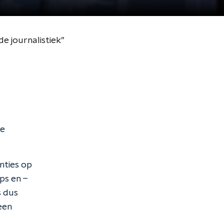
 journalistiek’’
re
nties op
ps en –
s dus
een