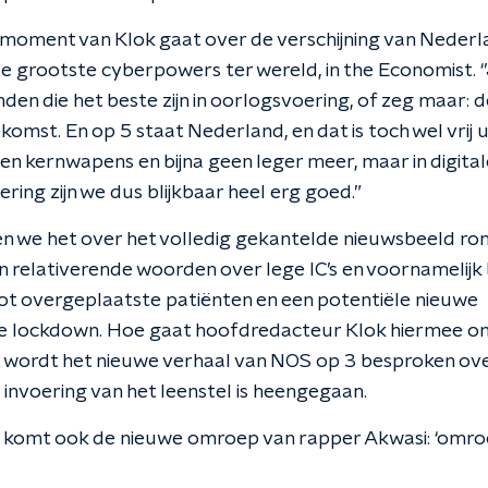
oment van Klok gaat over de verschijning van Nederla
 de grootste cyberpowers ter wereld, in the Economist. ‘’
nden die het beste zijn in oorlogsvoering, of zeg maar: 
komst. En op 5 staat Nederland, en dat is toch wel vrij 
n kernwapens en bijna geen leger meer, maar in digital
ring zijn we dus blijkbaar heel erg goed.”
n we het over het volledig gekantelde nieuwsbeeld r
n relativerende woorden over lege IC’s en voornamelij
ot overgeplaatste patiënten en een potentiële nieuwe
nte lockdown. Hoe gaat hoofdredacteur Klok hiermee o
 wordt het nieuwe verhaal van NOS op 3 besproken ove
 invoering van het leenstel is heengegaan.
t komt ook de nieuwe omroep van rapper Akwasi: ‘omro