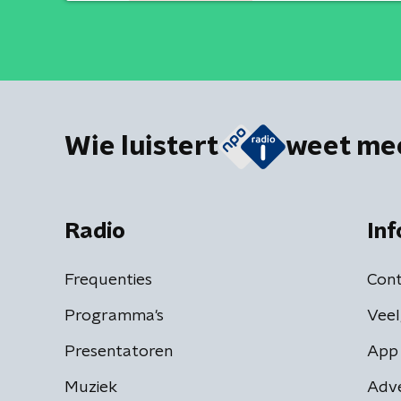
Wie luistert
weet me
Radio
Inf
Frequenties
Cont
Programma's
Veel
Presentatoren
App 
Muziek
Adv