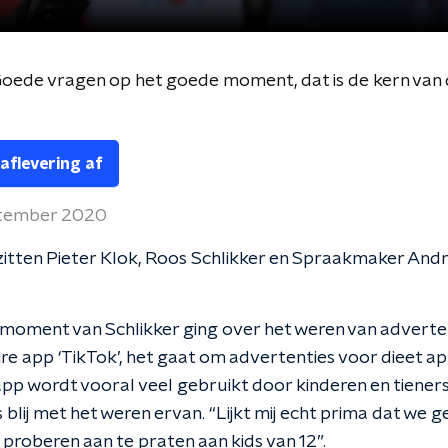
’Goede vragen op het goede moment, dat is de kern van de
 aflevering af
ptember 2020
zitten Pieter Klok, Roos Schlikker en Spraakmaker And
moment van Schlikker ging over het weren van adverte
re app ‘TikTok’, het gaat om advertenties voor dieet ap
 app wordt vooral veel gebruikt door kinderen en tiener
s blij met het weren ervan. “Lijkt mij echt prima dat we g
n proberen aan te praten aan kids van 12”.