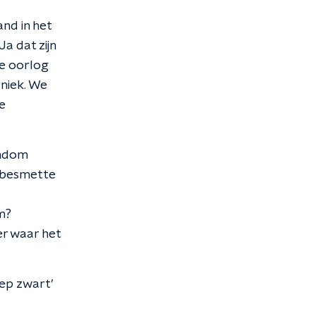
nd in het
Ja dat zijn
de oorlog
uniek. We
e
ondom
k besmette
m?
r waar het
ep zwart’