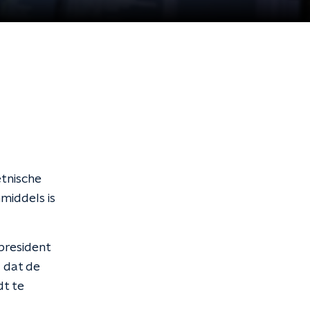
etnische
middels is
president
 dat de
dt te