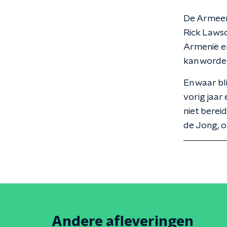
De Armeens
Rick Lawso
Armenië en
kan worde
En waar bl
vorig jaar
niet bereid
de Jong, o
Andere afleveringen