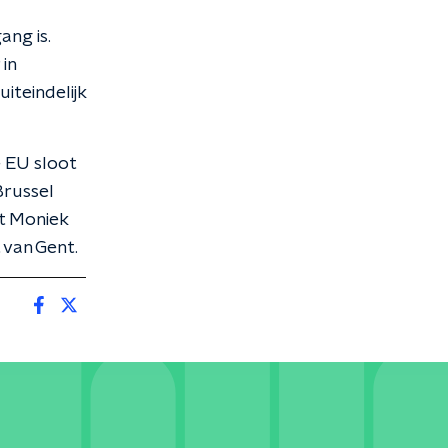
ang is.
in
iteindelijk
e EU sloot
Brussel
lt Moniek
 van Gent.