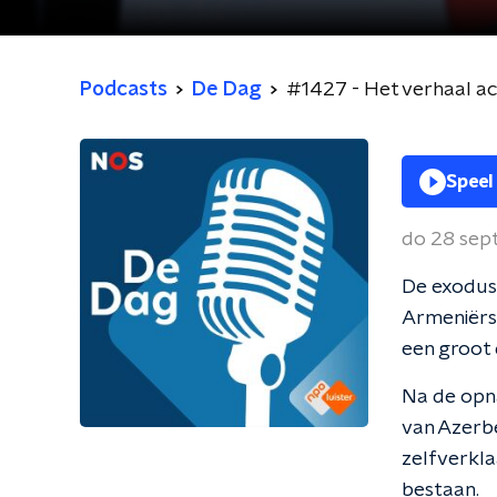
Podcasts
De Dag
#1427 - Het verhaal 
Speel
do 28 se
De exodus 
Armeniërs 
een groot 
Na de opn
van Azerbe
zelfverkl
bestaan.