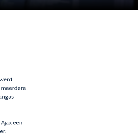
 werd
s meerdere
aangas
 Ajax een
er.