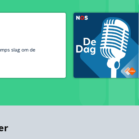
umps slag om de
er