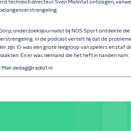
d technisch directeur Sven Mislintat ontslagen, vanw
belangenverstrengeling.
Gorp, onderzoeksjournalist bij NOS Sport ontdekte die
rstrengeling. In de podcast vertelt hij dat de problemen
der zijn. Er was een grote leegloop van spelers en staf d
aakten. En er was niemand die het heft in handen nam.
 Mail dedag@radio1.nl