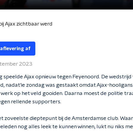
ij Ajax zichtbaar werd
 aflevering af
ptember 2023
 speelde Ajax opnieuw tegen Feyenoord. De wedstrijd
ld, nadat'ie zondag was gestaakt omdat Ajax-hooligan
werk op het veld gooiden. Daarna moest de politie tr
egen rellende supporters.
t zoveelste dieptepunt bij de Amsterdamse club. Waar
geleden nog alles leek te kunnen winnen, lukt nu niks me