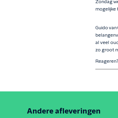
Zondag wer
mogelijke 
Guido van 
belangenve
al veel ou
zo groot m
Reageren?
Andere afleveringen