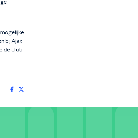
ege
 mogelijke
 bij Ajax
ie de club