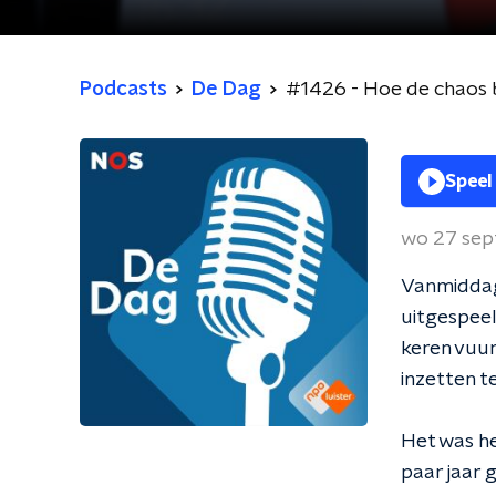
Podcasts
De Dag
#1426 - Hoe de chaos b
Speel
wo 27 se
Vanmiddag
uitgespee
keren vuur
inzetten t
Het was he
paar jaar 