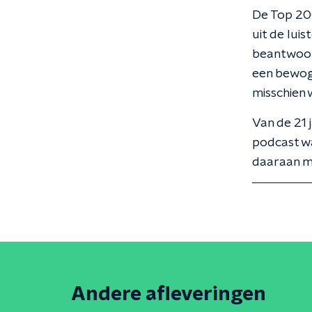
De Top 200
uit de lui
beantwoord
een bewoge
misschien 
Van de 21 j
podcast wa
daaraan m
Andere afleveringen