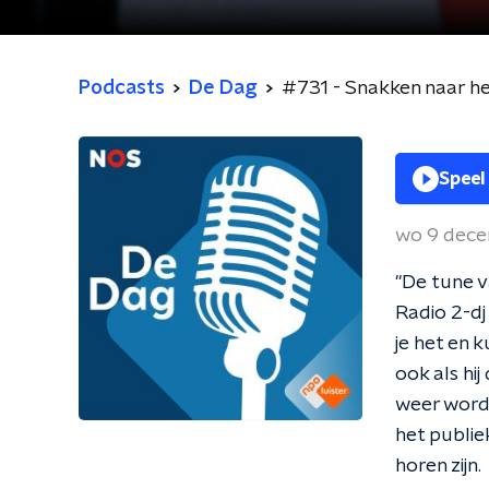
Podcasts
De Dag
#731 - Snakken naar h
Speel
wo 9 dec
"De tune v
Radio 2-dj
je het en 
ook als hij
weer word
het publie
horen zijn.