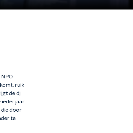
gt NPO
komt, ruik
jgt de dj
 ieder jaar
 die door
nder te