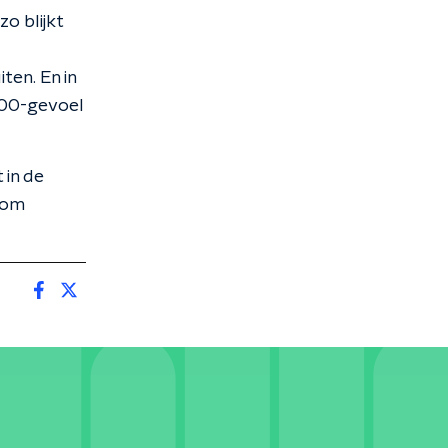
o blijkt
ten. En in
000-gevoel
 in de
 om