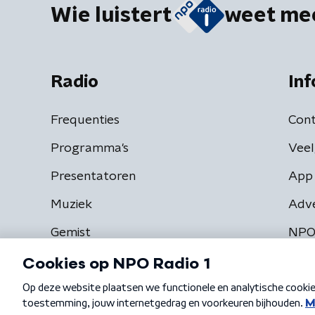
Wie luistert
weet me
Radio
Inf
Frequenties
Cont
Programma's
Veel
Presentatoren
App 
Muziek
Adv
Gemist
NPO
Algemene voorwaarden
Privacybeleid