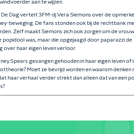
indvoerder aan te wijzen.
 De Dag vertelt 3FM-dj Vera Siemons over de opmerkel
ney-beweging. De fans stonden ook bij de rechtbank m
rden. Zelf maakt Siemons zich ook zorgen om de vrouw
e popidool was, maar die opgejaagd door paparazzi de
g over haar eigen leven verloor.
ney Spears gevangen gehouden in haar eigen leven of is
ottheorie? Moet ze bevrijd worden en waarom denken 
dat haar verhaal verder strekt dan alleen dat van een po
s?