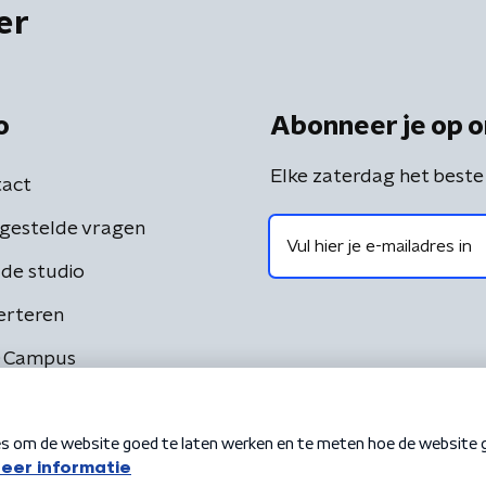
er
o
Abonneer je op o
Elke zaterdag het beste
act
gestelde vragen
de studio
erteren
 Campus