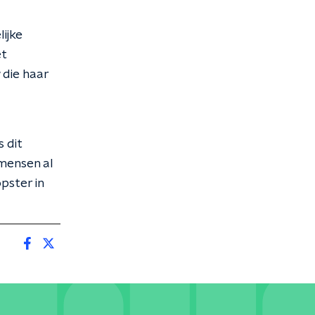
ijke
et
 die haar
 dit
mensen al
pster in