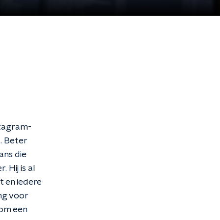
stagram-
. Beter
ans die
Hij is al
t en iedere
ang voor
 om een