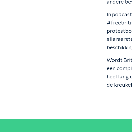
andere bew
In podcast
#freebrit
protestbo
allereerst
beschikkin
Wordt Brit
een compl
heel lang 
de kreukel