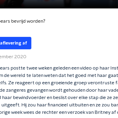
ears bevrijd worden?
 aflevering af
vember 2020
pears postte twee weken geleden een video op haar In
 de wereld te laten weten dat het goed met haar gaat
elfs. Ze reageert op een groeiende groep verontruste f
de zangeres gevangen wordt gehouden door haar vader. 
 haar bewindvoerder en beslist over elke stap die ze ze
e uitgeeft. Hij zou haar financieel uitbuiten en ze zou b
Vorige week wees de rechter een verzoek van Britney af