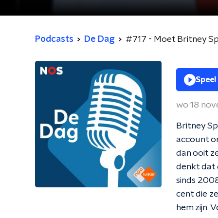
Podcasts
De Dag
#717 - Moet Britney Sp
Speel
wo 18 no
Britney S
account om
dan ooit z
denkt dat 
sinds 2008
cent die z
hem zijn. 