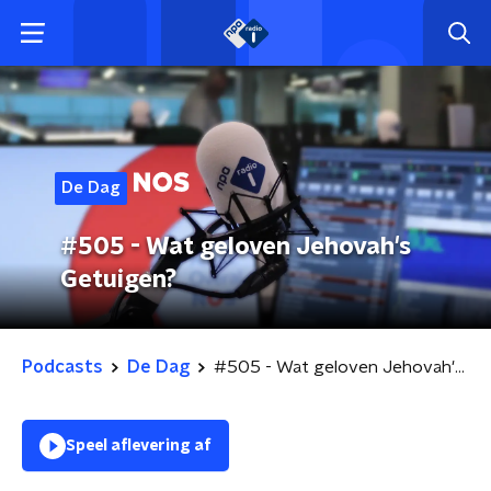
De Dag
#505 - Wat geloven Jehovah's
Getuigen?
Podcasts
De Dag
#505 - Wat geloven Jehovah's Getuigen?
Speel aflevering af