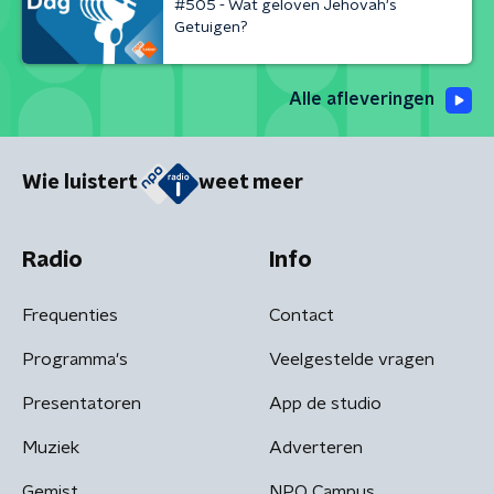
#505 - Wat geloven Jehovah's
Getuigen?
Alle afleveringen
Wie luistert
weet meer
Radio
Info
Frequenties
Contact
Programma's
Veelgestelde vragen
Presentatoren
App de studio
Muziek
Adverteren
Gemist
NPO Campus