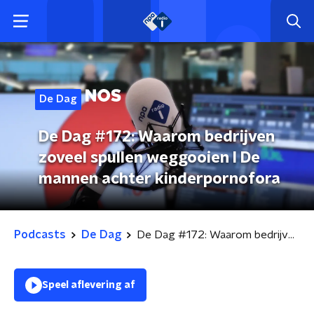
De Dag
De Dag #172: Waarom bedrijven
zoveel spullen weggooien l De
mannen achter kinderpornofora
Podcasts
De Dag
De Dag #172: Waarom bedrijven zoveel spullen weggooien l De mannen achter kinderpornofora
Speel aflevering af