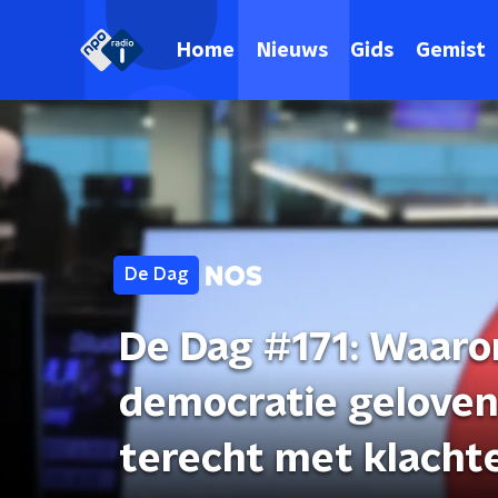
Home
Nieuws
Gids
Gemist
De Dag
De Dag #171: Waaro
democratie geloven 
terecht met klachte