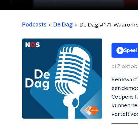
Podcasts
De Dag
De Dag #171: Waarom so
Speel
di 2 oktob
Een kwart 
een democ
Coppens le
kunnen ne
vertelt vo