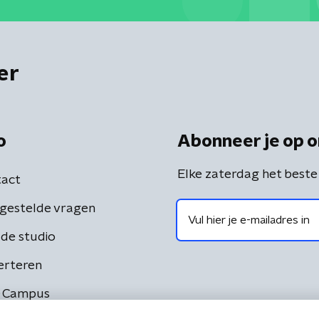
er
o
Abonneer je op o
Elke zaterdag het beste
act
gestelde vragen
de studio
erteren
 Campus