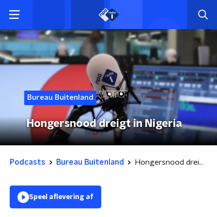
Bureau Buitenland
Hongersnood dreigt in Nigeria
Podcasts
Bureau Buitenland
Hongersnood dreigt in Nigeria
Speel aflevering af