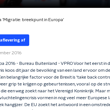
 'Migratie: breekpunt in Europa'
 aflevering af
ember 2016
a 2016 - Bureau Buitenland - VPRO Voor het eerst in 
is koos dit jaar de bevolking van een land ervoor om d
en belangrijke factor voor de Brexit is ‘take back contro
er grip te krijgen op gebeurtenissen, vooral op de st
die een weg zoekt naar het Verenigd Koninkrijk. Maar m
 vluchtelingencrisis vormen in nog veel meer Europese 
iek hangijzer. De EU zoekt het antwoord in een omstred