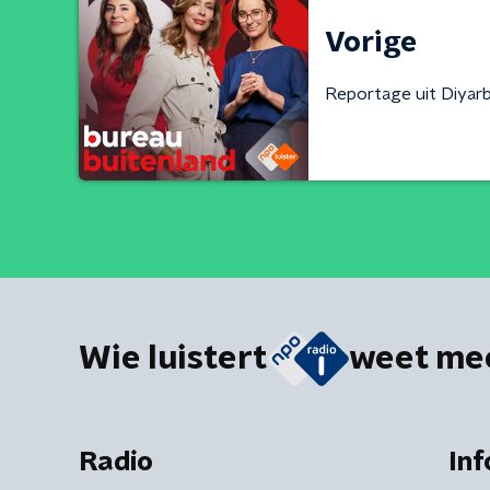
Vorige
Reportage uit Diyarb
Wie luistert
weet me
Radio
Inf