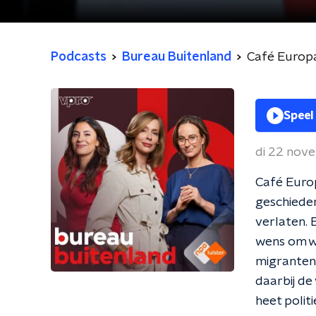
Podcasts
Bureau Buitenland
Café Europa
Speel
di 22 nov
Café Europ
geschieden
verlaten. E
wens om we
migranten 
daarbij de
heet polit