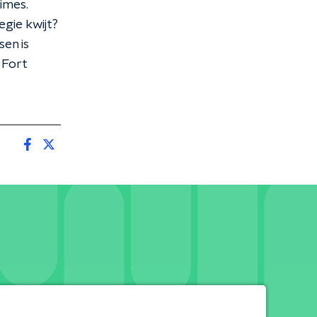
imes.
egie kwijt?
en is
 Fort