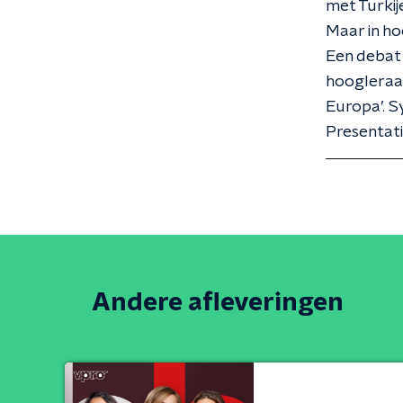
met Turkij
Maar in hoe
Een debat 
hoogleraar
Europa’. S
Presentatie
Andere afleveringen