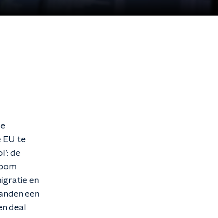
de
e EU te
l’: de
room
igratie en
landen een
en deal