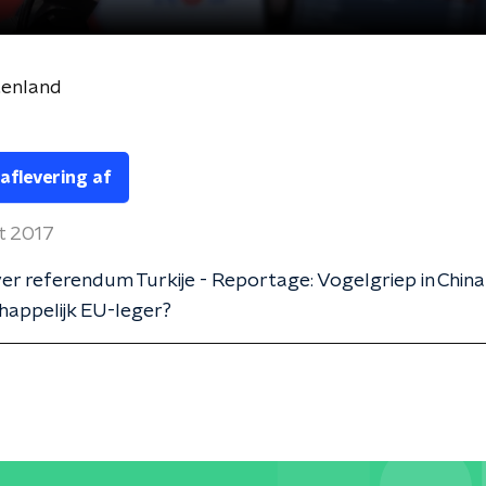
tenland
 aflevering af
t 2017
over referendum Turkije - Reportage: Vogelgriep in China
appelijk EU-leger?