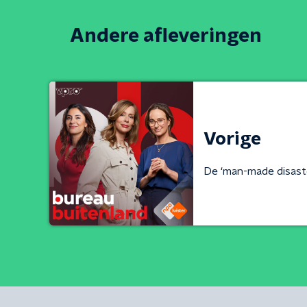
Andere afleveringen
Vorige
De ‘man-made disast