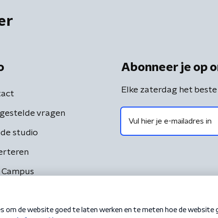
er
o
Abonneer je op o
Elke zaterdag het beste
act
gestelde vragen
de studio
erteren
 Campus