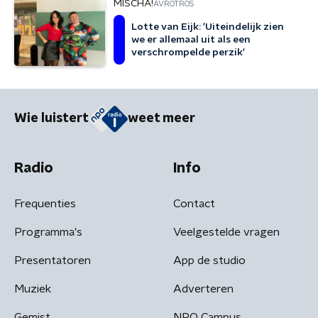
MISCHA!
AVROTROS
Lotte van Eijk: 'Uiteindelijk zien
we er allemaal uit als een
verschrompelde perzik'
Wie luistert
weet meer
Radio
Info
Frequenties
Contact
Programma's
Veelgestelde vragen
Presentatoren
App de studio
Muziek
Adverteren
Gemist
NPO Campus