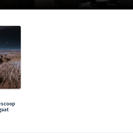
escoop
gaat