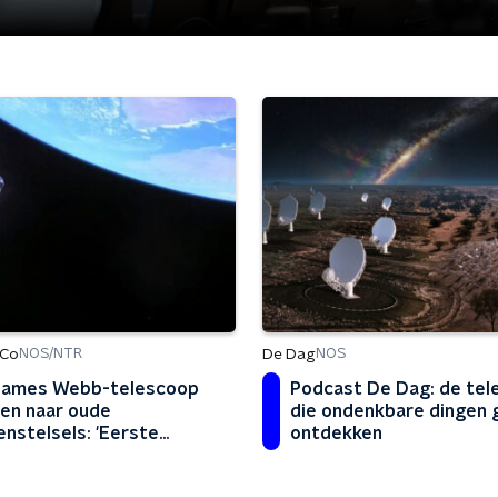
 Co
De Dag
NOS/NTR
NOS
James Webb-telescoop
Podcast De Dag: de tel
en naar oude
die ondenkbare dingen 
enstelsels: 'Eerste
ontdekken
stuk van het heelal'