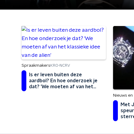
Spraakmakers
KRO-NCRV
Is er leven buiten deze
aardbol? En hoe onderzoek je
dat? 'We moeten af van het
klassieke idee van de alien'
Nieuws en
Met 
speur
sterr
hoofd