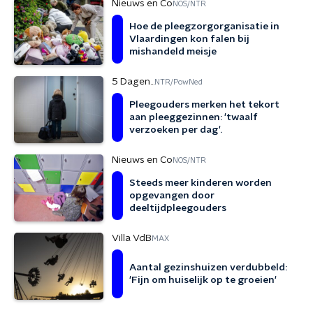
Nieuws en Co
NOS/NTR
Hoe de pleegzorgorganisatie in
Vlaardingen kon falen bij
mishandeld meisje
5 Dagen...
NTR/PowNed
Pleegouders merken het tekort
aan pleeggezinnen: 'twaalf
verzoeken per dag'.
Nieuws en Co
NOS/NTR
Steeds meer kinderen worden
opgevangen door
deeltijdpleegouders
Villa VdB
MAX
Aantal gezinshuizen verdubbeld:
'Fijn om huiselijk op te groeien'