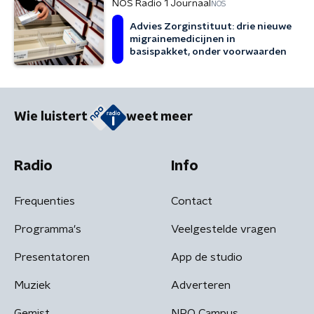
NOS Radio 1 Journaal
NOS
Advies Zorginstituut: drie nieuwe
migrainemedicijnen in
basispakket, onder voorwaarden
Wie luistert
weet meer
Radio
Info
Frequenties
Contact
Programma's
Veelgestelde vragen
Presentatoren
App de studio
Muziek
Adverteren
Gemist
NPO Campus