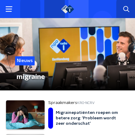
Nieuws
migraine
Spraakmakers
KRO-NCRV
Migrainepatiënten roepen om
betere zorg: 'Probleem wordt
zeer onderschat'