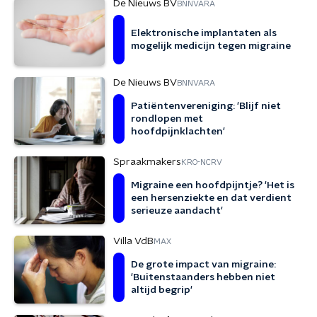
De Nieuws BV
BNNVARA
Elektronische implantaten als
mogelijk medicijn tegen migraine
De Nieuws BV
BNNVARA
Patiëntenvereniging: 'Blijf niet
rondlopen met
hoofdpijnklachten'
Spraakmakers
KRO-NCRV
Migraine een hoofdpijntje? 'Het is
een hersenziekte en dat verdient
serieuze aandacht'
Villa VdB
MAX
De grote impact van migraine:
'Buitenstaanders hebben niet
altijd begrip'