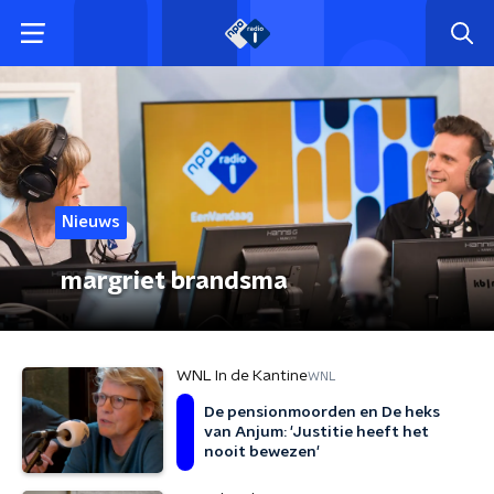
Nieuws
margriet brandsma
WNL In de Kantine
WNL
De pensionmoorden en De heks
van Anjum: 'Justitie heeft het
nooit bewezen'