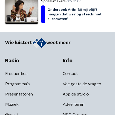
Spraakmakers
KRO-NCRV
Onderzoek Arib: 'Bij mij blijft
hangen dat we nog steeds niet
alles weten'
Wie luistert
weet meer
Radio
Info
Frequenties
Contact
Programma's
Veelgestelde vragen
Presentatoren
App de studio
Muziek
Adverteren
Gemist
NPO Campus