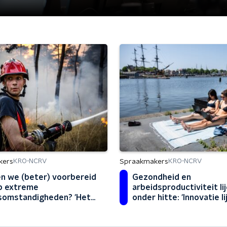
kers
Spraakmakers
KRO-NCRV
KRO-NCRV
n we (beter) voorbereid
Gezondheid en
op extreme
arbeidsproductiviteit li
omstandigheden? 'Het
onder hitte: 'Innovatie li
 ons verrassen'
duur, maar niets doen is
duurder'