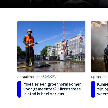
Spraakmakers
Spraakma
KRO-NCRV
Moet er een groennorm komen
Kunne
voor gemeentes? 'Hittestress
zijn 
in stad is heel serieus
weers
onderwerp'
blijft