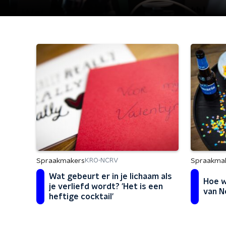
Spraakmakers
Spraakma
KRO-NCRV
Wat gebeurt er in je lichaam als
Hoe w
je verliefd wordt? 'Het is een
van N
heftige cocktail'