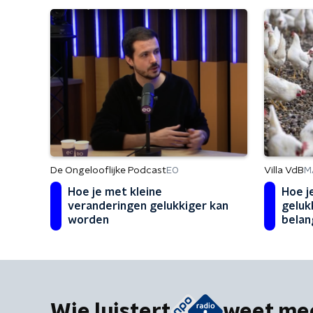
De Ongelooflijke Podcast
Villa VdB
EO
M
Hoe je met kleine
Hoe j
veranderingen gelukkiger kan
geluk
worden
belang
Wie luistert
weet me