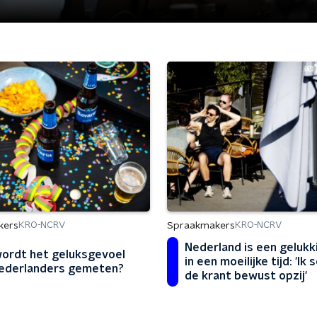
kers
Spraakmakers
KRO-NCRV
KRO-NCRV
Nederland is een gelukk
ordt het geluksgevoel
in een moeilijke tijd: 'Ik 
ederlanders gemeten?
de krant bewust opzij'