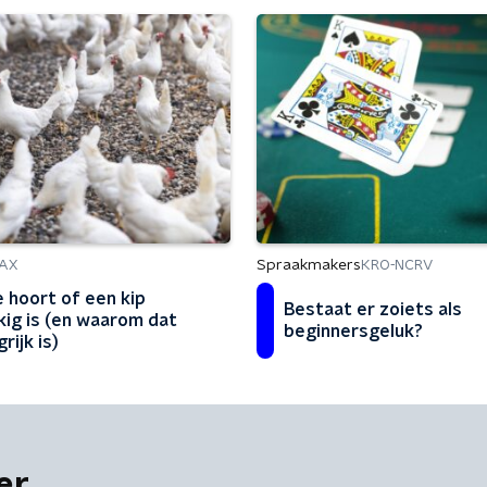
Spraakmakers
AX
KRO-NCRV
e hoort of een kip
Bestaat er zoiets als
kig is (en waarom dat
beginnersgeluk?
rijk is)
er