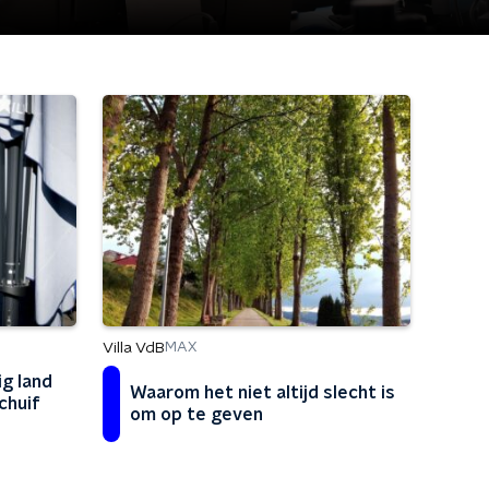
Villa VdB
MAX
ig land
Waarom het niet altijd slecht is
schuif
om op te geven