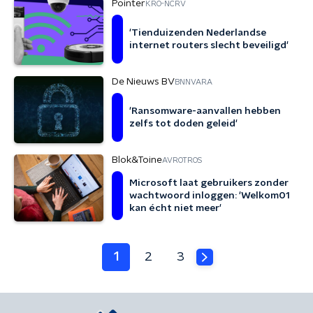
Pointer
KRO-NCRV
'Tienduizenden Nederlandse
internet routers slecht beveiligd'
De Nieuws BV
BNNVARA
'Ransomware-aanvallen hebben
zelfs tot doden geleid'
Blok&Toine
AVROTROS
Microsoft laat gebruikers zonder
wachtwoord inloggen: 'Welkom01
kan écht niet meer'
1
2
3