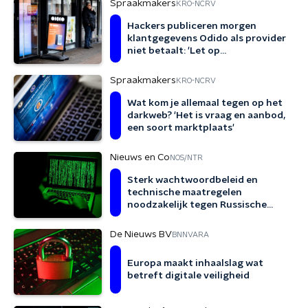
Spraakmakers
KRO-NCRV
Hackers publiceren morgen
klantgegevens Odido als provider
niet betaalt: 'Let op
gepersonaliseerde aanvallen'
Spraakmakers
KRO-NCRV
Wat kom je allemaal tegen op het
darkweb? 'Het is vraag en aanbod,
een soort marktplaats'
Nieuws en Co
NOS/NTR
Sterk wachtwoordbeleid en
technische maatregelen
noodzakelijk tegen Russische
hack
De Nieuws BV
BNNVARA
Europa maakt inhaalslag wat
betreft digitale veiligheid