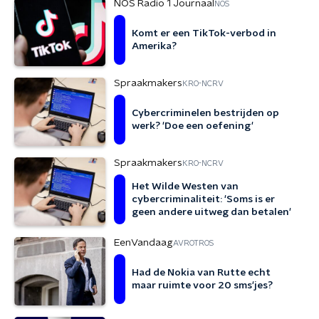
NOS Radio 1 Journaal
NOS
Komt er een TikTok-verbod in
Amerika?
Spraakmakers
KRO-NCRV
Cybercriminelen bestrijden op
werk? 'Doe een oefening'
Spraakmakers
KRO-NCRV
Het Wilde Westen van
cybercriminaliteit: 'Soms is er
geen andere uitweg dan betalen'
EenVandaag
AVROTROS
Had de Nokia van Rutte echt
maar ruimte voor 20 sms'jes?