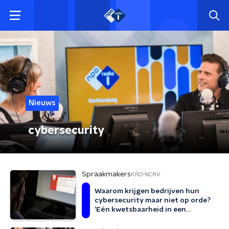
Nieuws
cybersecurity
Spraakmakers
KRO-NCRV
Waarom krijgen bedrijven hun
cybersecurity maar niet op orde?
'Eén kwetsbaarheid in een
systeem is genoeg'