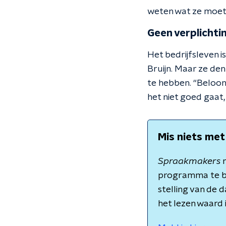
weten wat ze moete
Geen verplichti
Het bedrijfsleven i
Bruijn. Maar ze den
te hebben. “Beloon 
het niet goed gaat,
Mis niets met
Spraakmakers
m
programma te b
stelling van de 
het lezen waard 