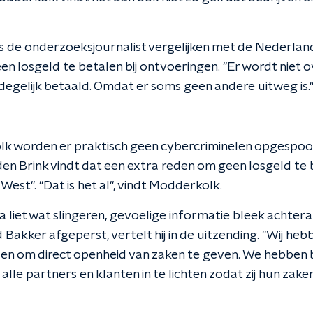
s de onderzoeksjournalist vergelijken met de Nederland
n losgeld te betalen bij ontvoeringen. "Er wordt nie
degelijk betaald. Omdat er soms geen andere uitweg is.
k worden er praktisch geen cybercriminelen opgespoor
 den Brink vindt dat een extra reden om geen losgeld te
West". "Dat is het al", vindt Modderkolk.
a liet wat slingeren, gevoelige informatie bleek achter
akker afgeperst, vertelt hij in de uitzending. "Wij heb
n om direct openheid van zaken te geven. We hebben b
 alle partners en klanten in te lichten zodat zij hun za