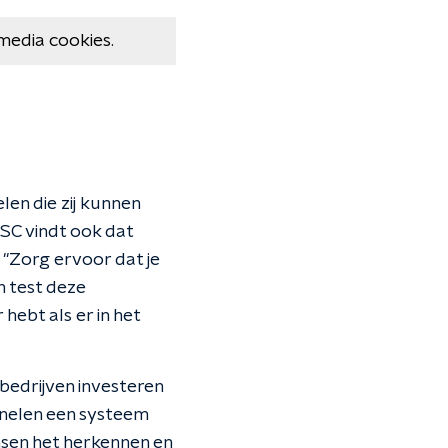
media cookies.
en die zij kunnen
SC vindt ook dat
"Zorg ervoor dat je
 test deze
hebt als er in het
 bedrijven investeren
inelen een systeem
nsen het herkennen en