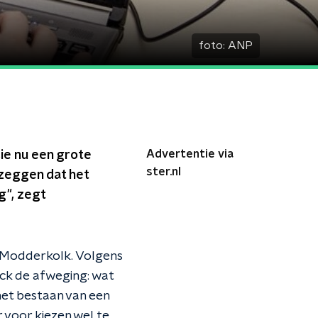
foto:
ANP
Advertentie via
sie nu een grote
ster.nl
 zeggen dat het
g", zegt
dt Modderkolk. Volgens
ck de afweging: wat
het bestaan van een
r voor kiezen wel te