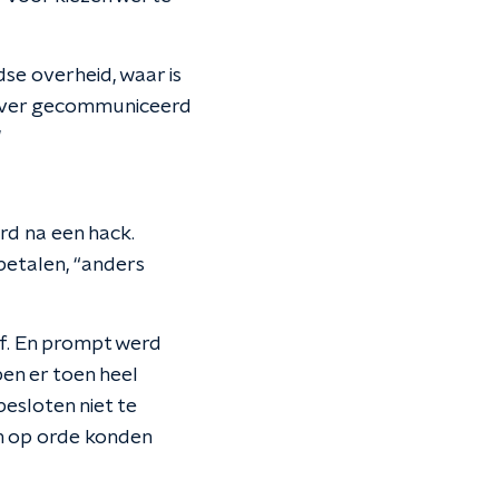
se overheid, waar is
t over gecommuniceerd
"
d na een hack.
 betalen, “anders
af. En prompt werd
ben er toen heel
esloten niet te
ken op orde konden