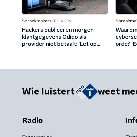
Spraakmakers
Spraakma
KRO-NCRV
Hackers publiceren morgen
Waarom 
klantgegevens Odido als
cyberse
provider niet betaalt: 'Let op
orde? '
gepersonaliseerde aanvallen'
systeem
Wie luistert
weet me
Radio
Inf