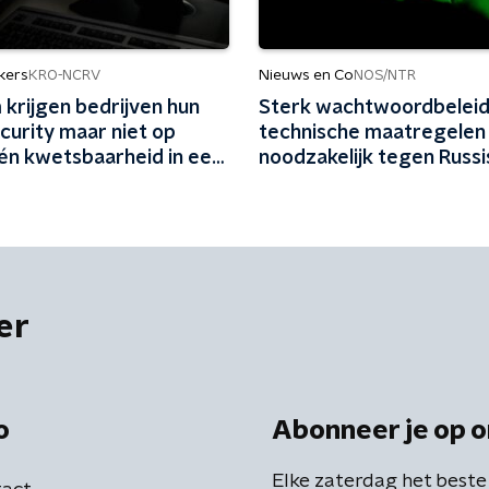
kers
Nieuws en Co
KRO-NCRV
NOS/NTR
krijgen bedrijven hun
Sterk wachtwoordbeleid
curity maar niet op
technische maatregelen
Eén kwetsbaarheid in een
noodzakelijk tegen Russ
 is genoeg'
hack
er
o
Abonneer je op o
Elke zaterdag het beste