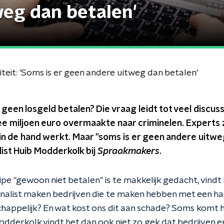
weg dan betalen'
teit: 'Soms is er geen andere uitweg dan betalen'
 geen losgeld betalen? Die vraag leidt tot veel discus
e miljoen euro overmaakte naar criminelen. Experts
 in de hand werkt. Maar "soms is er geen andere uitwe
ist Huib Modderkolk bij
Spraakmakers
.
cipe "gewoon niet betalen" is te makkelijk gedacht, vin
alist maken bedrijven die te maken hebben met een ha
chappelijk? En wat kost ons dit aan schade? Soms komt 
Modderkolk vindt het dan ook niet zo gek dat bedrijven e