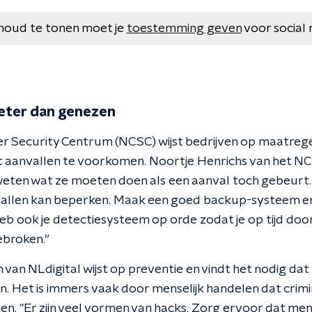
houd te tonen moet je
toestemming geven
voor social 
eter dan genezen
r Security Centrum (NCSC) wijst bedrijven op maatregel
 aanvallen te voorkomen. Noortje Henrichs van het NC
eten wat ze moeten doen als een aanval toch gebeurt. 
vallen kan beperken. Maak een goed backup-systeem en
b ook je detectiesysteem op orde zodat je op tijd door 
ebroken.”
 van NLdigital wijst op preventie en vindt het nodig dat
en. Het is immers vaak door menselijk handelen dat crim
n. "Er zijn veel vormen van hacks. Zorg ervoor dat me