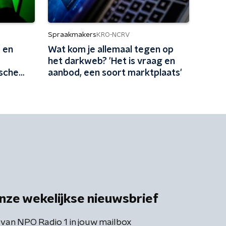
Spraakmakers
KRO-NCRV
 en
Wat kom je allemaal tegen op
het darkweb? 'Het is vraag en
ische
aanbod, een soort marktplaats'
nze wekelijkse nieuwsbrief
 van NPO Radio 1 in jouw mailbox