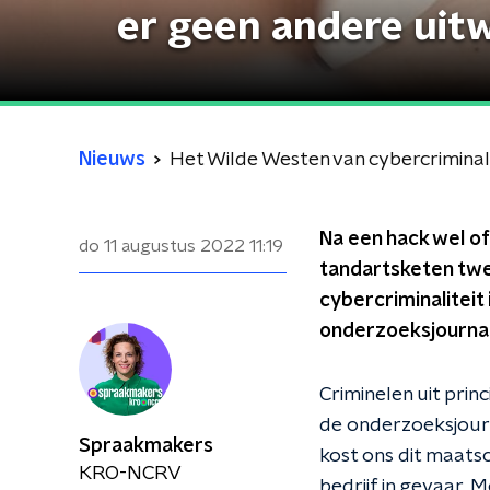
er geen andere uit
Nieuws
Het Wilde Westen van cybercriminali
Na een hack wel of
do 11 augustus 2022
11:19
tandartsketen twe
cybercriminaliteit
onderzoeksjournal
Criminelen uit prin
de onderzoeksjourn
Spraakmakers
kost ons dit maats
KRO-NCRV
bedrijf in gevaar. 