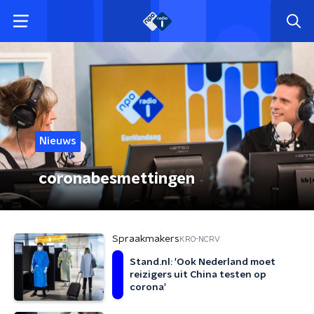
Nieuws
coronabesmettingen
Spraakmakers
KRO-NCRV
Stand.nl: 'Ook Nederland moet
reizigers uit China testen op
corona'