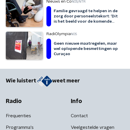
Nieuws en Co
NOS/NTR
Familie gevraagd te helpen in de
zorg door personeelstekort: ‘Dit
is het beeld voor de komende
jaren’
RadiOlympia
NOS
Geen nieuwe maatregelen, maar
wel oplopende besmettingen op
Curaçao
Wie luistert
weet meer
Radio
Info
Frequenties
Contact
Programma's
Veelgestelde vragen