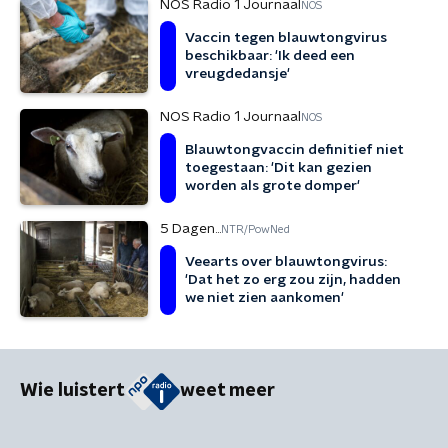
NOS Radio 1 Journaal
NOS
Vaccin tegen blauwtongvirus
beschikbaar: 'Ik deed een
vreugdedansje'
NOS Radio 1 Journaal
NOS
Blauwtongvaccin definitief niet
toegestaan: 'Dit kan gezien
worden als grote domper'
5 Dagen...
NTR/PowNed
Veearts over blauwtongvirus:
'Dat het zo erg zou zijn, hadden
we niet zien aankomen'
Wie luistert
weet meer