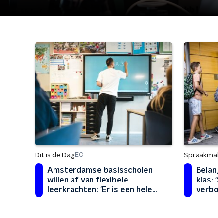
Dit is de Dag
Spraakma
EO
Amsterdamse basisscholen
Belan
willen af van flexibele
klas:
leerkrachten: 'Er is een hele
verbo
industrie omheen ontstaan'
samen