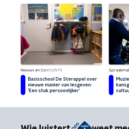
Nieuws en Co
Spraakma
NOS/NTR
Basisschool De Sterappel over
Muzie
nieuwe manier van lesgeven:
kansg
'Een stuk persoonlijker'
cultu
herov
Wie luistert
weet me