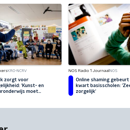
kers
NOS Radio 1 Journaal
KRO-NCRV
NOS
k zorgt voor
Online shaming gebeurt
elijkheid: 'Kunst- en
kwart basisscholen: 'Ze
uronderwijs moet
zorgelijk'
erwogen worden'
er