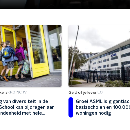
kers
Geld of je leven
KRO-NCRV
EO
g van diversiteit in de
Groei ASML is gigantisc
 'School kan bijdragen aan
basisscholen en 100.00
ndenheid met hele
woningen nodig
leving'