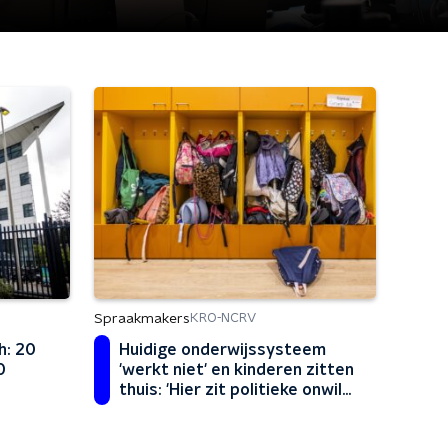
Spraakmakers
KRO-NCRV
h: 20
Huidige onderwijssysteem
0
'werkt niet' en kinderen zitten
thuis: 'Hier zit politieke onwil
achter'