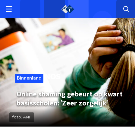
Binnenland
Online shaming gebeurt op kwart
basisscholen: 'Zeer zorgelijk'
foto:
ANP