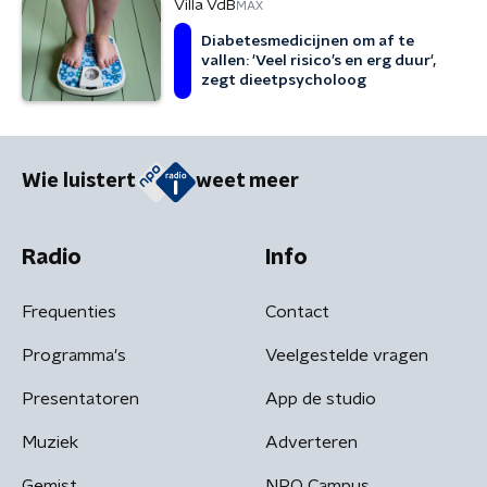
Villa VdB
MAX
Diabetesmedicijnen om af te
vallen: 'Veel risico’s en erg duur',
zegt dieetpsycholoog
Wie luistert
weet meer
Radio
Info
Frequenties
Contact
Programma's
Veelgestelde vragen
Presentatoren
App de studio
Muziek
Adverteren
Gemist
NPO Campus