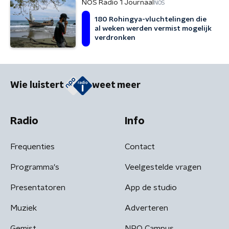
NOS Radio 1 Journaal
NOS
180 Rohingya-vluchtelingen die
al weken werden vermist mogelijk
verdronken
Wie luistert
weet meer
Radio
Info
Frequenties
Contact
Programma's
Veelgestelde vragen
Presentatoren
App de studio
Muziek
Adverteren
Gemist
NPO Campus