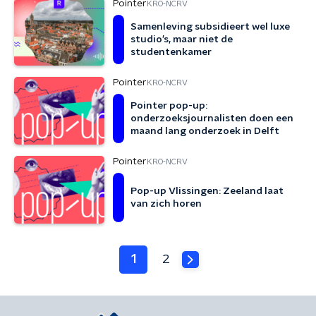
Pointer
KRO-NCRV
Samenleving subsidieert wel luxe
studio’s, maar niet de
studentenkamer
Pointer
KRO-NCRV
Pointer pop-up:
onderzoeksjournalisten doen een
maand lang onderzoek in Delft
Pointer
KRO-NCRV
Pop-up Vlissingen: Zeeland laat
van zich horen
1
2