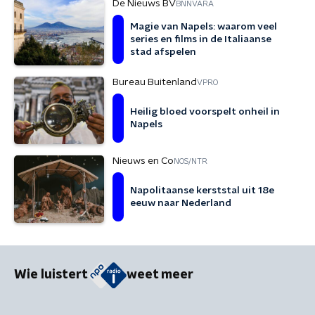
De Nieuws BV
BNNVARA
Magie van Napels: waarom veel
series en films in de Italiaanse
stad afspelen
Bureau Buitenland
VPRO
Heilig bloed voorspelt onheil in
Napels
Nieuws en Co
NOS/NTR
Napolitaanse kerststal uit 18e
eeuw naar Nederland
Wie luistert
weet meer