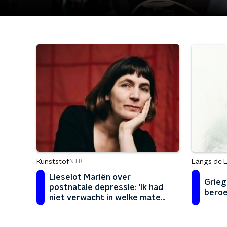
Kunststof
Langs de L
NTR
Lieselot Mariën over
Grieg
postnatale depressie: 'Ik had
beroe
niet verwacht in welke mate
het krijgen van een kind je
existentieel kan raken'