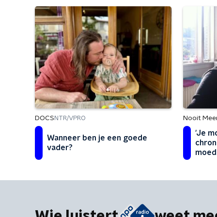
DOCS
Nooit Mee
NTR/VPRO
'Je mo
Wanneer ben je een goede
chron
vader?
moed
Wie luistert
weet me