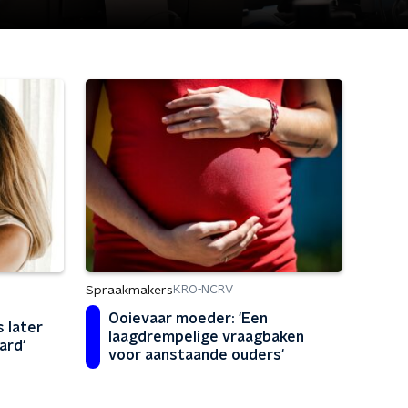
Spraakmakers
KRO-NCRV
Ooievaar moeder: 'Een
 later
laagdrempelige vraagbaken
ard'
voor aanstaande ouders'