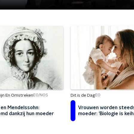
ijn En Omstreken
Dit is de Dag
EO/NOS
EO
 en Mendelssohn:
Vrouwen worden steeds
md dankzij hun moeder
moeder: 'Biologie is keih