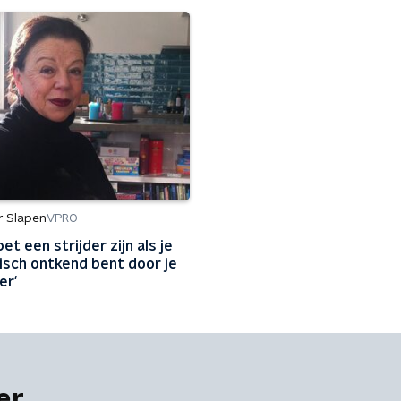
r Slapen
VPRO
et een strijder zijn als je
isch ontkend bent door je
er'
er