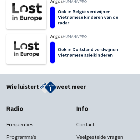
Argos
HUMAN/VPRO
Ook in België verdwijnen
Vietnamese kinderen van de
radar
Argos
HUMAN/VPRO
Ook in Duitsland verdwijnen
Vietnamese asielkinderen
Wie luistert
weet meer
Radio
Info
Frequenties
Contact
Programma's
Veelgestelde vragen