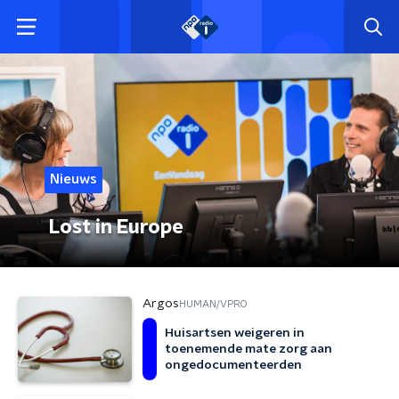
Nieuws
Lost in Europe
Argos
HUMAN/VPRO
Huisartsen weigeren in
toenemende mate zorg aan
ongedocumenteerden