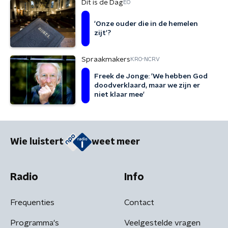
Dit is de Dag
EO
'Onze ouder die in de hemelen
zijt'?
Spraakmakers
KRO-NCRV
Freek de Jonge: 'We hebben God
doodverklaard, maar we zijn er
niet klaar mee'
Wie luistert
weet meer
Radio
Info
Frequenties
Contact
Programma's
Veelgestelde vragen