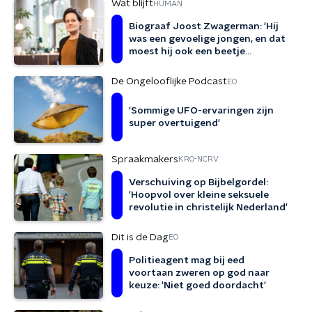
Wat blijft
HUMAN
Biograaf Joost Zwagerman: 'Hij
was een gevoelige jongen, en dat
moest hij ook een beetje
verbergen'
De Ongelooflijke Podcast
EO
'Sommige UFO-ervaringen zijn
super overtuigend'
Spraakmakers
KRO-NCRV
Verschuiving op Bijbelgordel:
'Hoopvol over kleine seksuele
revolutie in christelijk Nederland'
Dit is de Dag
EO
Politieagent mag bij eed
voortaan zweren op god naar
keuze: 'Niet goed doordacht'