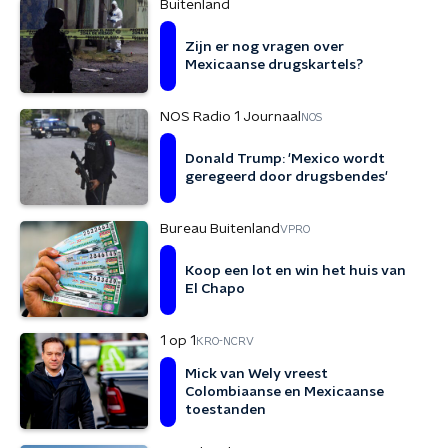
Buitenland
Zijn er nog vragen over
Mexicaanse drugskartels?
NOS Radio 1 Journaal
NOS
Donald Trump: 'Mexico wordt
geregeerd door drugsbendes'
Bureau Buitenland
VPRO
Koop een lot en win het huis van
El Chapo
1 op 1
KRO-NCRV
Mick van Wely vreest
Colombiaanse en Mexicaanse
toestanden