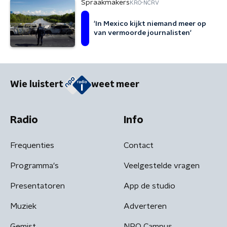
Spraakmakers
KRO-NCRV
'In Mexico kijkt niemand meer op
van vermoorde journalisten'
Wie luistert
weet meer
Radio
Info
Frequenties
Contact
Programma's
Veelgestelde vragen
Presentatoren
App de studio
Muziek
Adverteren
Gemist
NPO Campus