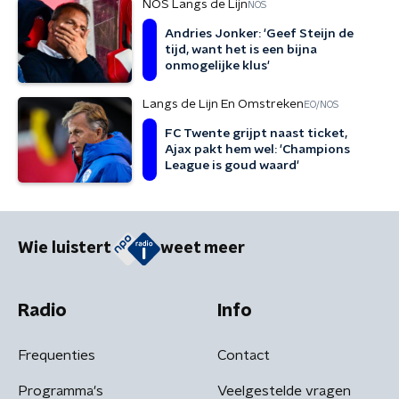
NOS Langs de Lijn
NOS
Andries Jonker: 'Geef Steijn de
tijd, want het is een bijna
onmogelijke klus'
Langs de Lijn En Omstreken
EO/NOS
FC Twente grijpt naast ticket,
Ajax pakt hem wel: 'Champions
League is goud waard'
Wie luistert
weet meer
Radio
Info
Frequenties
Contact
Programma's
Veelgestelde vragen