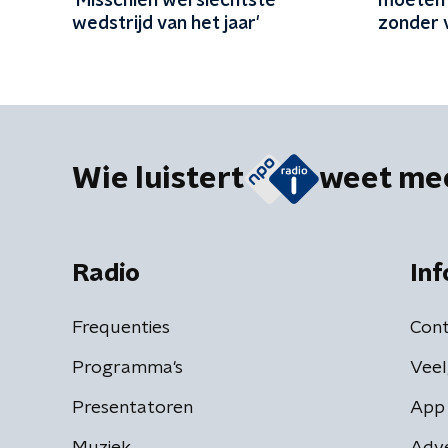
'Misschien wel slechtste
moeten 
wedstrijd van het jaar'
zonder 
Wie luistert
weet me
Radio
Inf
Frequenties
Cont
Programma's
Veel
Presentatoren
App 