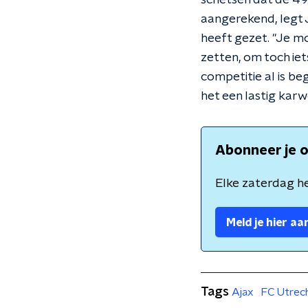
schetsen dat de 49-
aangerekend, legt Jo
heeft gezet. "Je m
zetten, om toch iets
competitie al is b
het een lastig karwe
Abonneer je o
Elke zaterdag he
Meld je hier aa
Tags
Ajax
FC Utrec