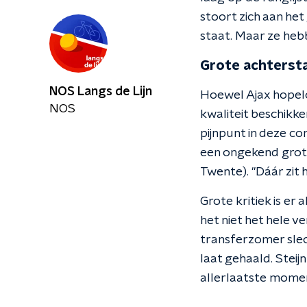
stoort zich aan he
staat. Maar ze heb
Grote achterst
NOS Langs de Lijn
Hoewel Ajax hopel
NOS
kwaliteit beschikke
pijnpunt in deze c
een ongekend grote
Twente). "Dáár zit 
Grote kritiek is er 
het niet het hele 
transferzomer slec
laat gehaald. Steij
allerlaatste moment