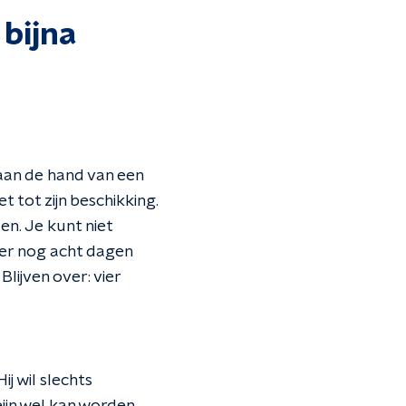
 bijna
r aan de hand van een
t tot zijn beschikking.
en. Je kunt niet
 er nog acht dagen
lijven over: vier
ij wil slechts