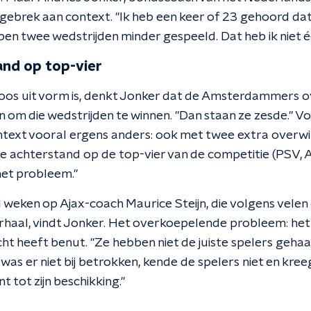
t gebrek aan context. "Ik heb een keer of 23 gehoord da
ben twee wedstrijden minder gespeeld. Dat heb ik niet 
and op top-vier
oos uit vorm is, denkt Jonker dat de Amsterdammers 
n om die wedstrijden te winnen. "Dan staan ze zesde." Vo
ontext vooral ergens anders: ook met twee extra overwi
 achterstand op de top-vier van de competitie (PSV, 
het probleem."
al weken op Ajax-coach Maurice Steijn, die volgens velen 
verhaal, vindt Jonker. Het overkoepelende probleem: het
ht heeft benut. "Ze hebben niet de juiste spelers gehaa
n was er niet bij betrokken, kende de spelers niet en kre
 tot zijn beschikking."