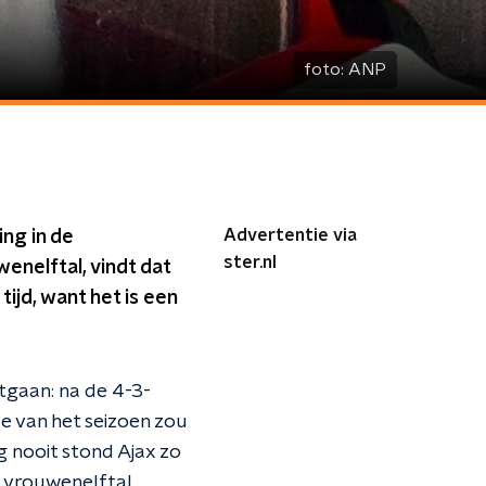
foto:
ANP
Advertentie via
ing in de
ster.nl
enelftal, vindt dat
tijd, want het is een
ntgaan: na de 4-3-
de van het seizoen zou
 nooit stond Ajax zo
 vrouwenelftal,