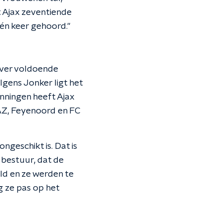
t Ajax zeventiende
één keer gehoord."
over voldoende
lgens Jonker ligt het
nningen heeft Ajax
AZ, Feyenoord en FC
ongeschikt is. Dat is
 bestuur, dat de
ld en ze werden te
eg ze pas op het