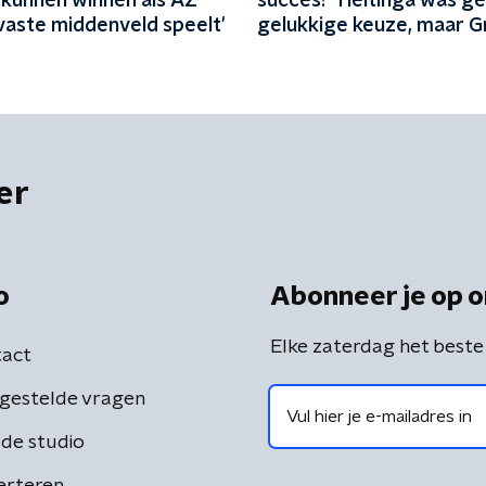
kunnen winnen als AZ
succes? ‘Heitinga was g
vaste middenveld speelt'
gelukkige keuze, maar G
ook geen zoden aan de di
er
o
Abonneer je op o
Elke zaterdag het beste
act
gestelde vragen
de studio