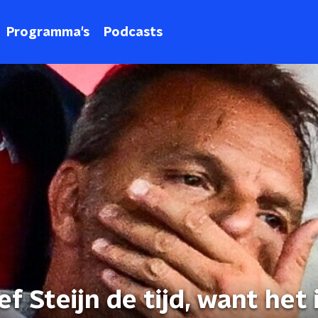
Programma's
Podcasts
f Steijn de tijd, want het 