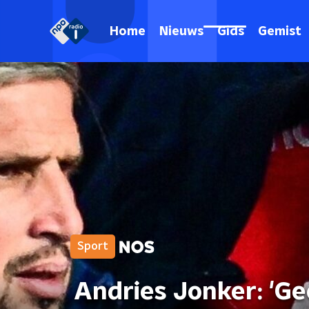
Home
Nieuws
Gids
Gemist
Sport
Andries Jonker: 'Gee