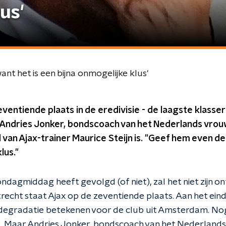
us'
want het is een bijna onmogelijke klus'
ventiende plaats in de eredivisie - de laagste klasser
Andries Jonker, bondscoach van het Nederlands vrouw
d van Ajax-trainer Maurice Steijn is. "Geef hem even de 
lus."
ondagmiddag heeft gevolgd (of niet), zal het niet zijn o
recht staat Ajax op de zeventiende plaats. Aan het ein
degradatie betekenen voor de club uit Amsterdam. Nog
st. Maar Andries Jonker, bondscoach van het Nederlands