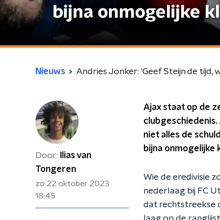
bijna onmogelijke kl
Nieuws
Andries Jonker: 'Geef Steijn de tijd, 
Ajax staat op de ze
clubgeschiedenis. 
niet alles de schul
bijna onmogelijke k
Door:
Ilias van
Tongeren
Wie de eredivisie z
zo 22 oktober 2023
nederlaag bij FC Ut
18:45
dat rechtstreekse 
laag op de ranglij