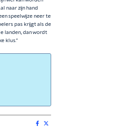
eijn wel kan worden
aal naar zijn hand
een speelwijze neer te
elers pas krijgt als de
de landen, dan wordt
e klus."