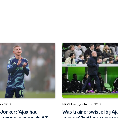
ia
NOS Langs de Lijn
NOS
NOS
Jonker: 'Ajax had
Was trainerswissel bij Aj