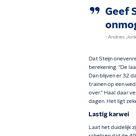
Geef S
onmog
Andries Jon
Dat Steijn onevenre
berekening. "De laat
Dan blijven er 32 d
trainen op een weds
over." Haal daar ve
dagen. Het ligt zek
Lastig karwei
Laat het duidelijk zi