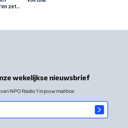
een
voetbal
rim zet
jk’
nze wekelijkse nieuwsbrief
 van NPO Radio 1 in jouw mailbox