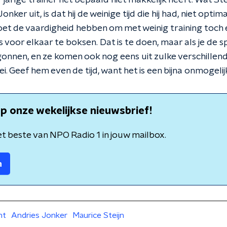
jarige trainer het bepaald niet makkelijk heeft. Wat St
nker uit, is dat hij de weinige tijd die hij had, niet optim
oet de vaardigheid hebben om met weinig training toch 
 voor elkaar te boksen. Dat is te doen, maar als je de sp
egonnen, en ze komen ook nog eens uit zulke verschillen
i. Geef hem even de tijd, want het is een bijna onmogelijk
p onze wekelijkse nieuwsbrief!
t beste van NPO Radio 1 in jouw mailbox.
n
ht
Andries Jonker
Maurice Steijn